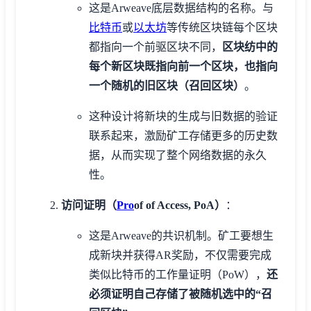
这是Arweave底层数据结构的名称。与
比特币
或
以太坊
等传统区块链每个区块
都指向一个前驱区块不同，
区块纺中的
每个新区块既指向前一个区块，也指向
一个随机的旧区块（召回区块）
。
这种设计将新块的生成与旧数据的验证
联系起来，激励矿工存储更多的历史数
据，从而实现了整个网络数据的永久
性。
访问证明（
Pro
of of Access, PoA）
：
这是Arweave的共识机制。矿工要想生
成新块并获得AR奖励，不仅需要完成
类似比特币的工作量证明（PoW），
还
必须证明自己存储了被随机选中的“召