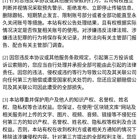
[1] 针对您违反本协议或其他服务条款的行为，公司有权独立
判断并视情况采取预先警示、拒绝发布、立即停止传输信息、
删除跟帖、短期禁止发言、限制账号部分或者全部功能直至永
久关闭账号等措施。本站有权公告处理结果，且有权根据实际
情况决定是否恢复相关账号的使用。对涉嫌违反法律法规、涉
嫌违法犯罪的行为将保存有关记录，并依法向有关主管部门报
告、配合有关主管部门调查。
[2] 因您违反本协议或其他服务条款规定，引起第三方投诉或
诉讼索赔的，您应当自行处理并承担全部可能由此引起的法律
责任。因您的违法、侵权或违约等行为导致公司及其关联公司
向任何第三方赔偿或遭受国家机关处罚的，您还应足额赔偿公
司及其关联公司因此遭受的全部损失。
[3] 本站尊重并保护用户及他人的知识产权、名誉权、姓名
权、隐私权等合法权益。您保证，在使用“区块链文库”网站及
相关服务时上传的文字、图片、视频、音频、链接等不侵犯任
何第三方的知识产权、名誉权、姓名权、隐私权等权利及合法
权益。否则，本站有权在收到权利方或者相关方通知的情况下
移除该涉嫌侵权内容。针对第三方提出的全部权利主张，您应