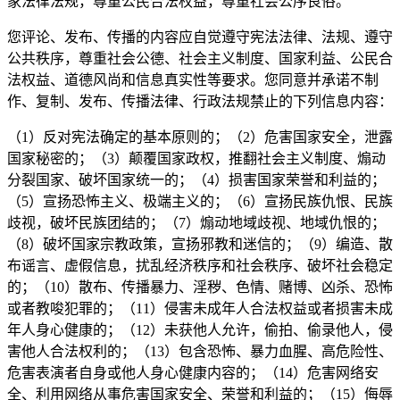
家法律法规，尊重公民合法权益，尊重社会公序良俗。
您评论、发布、传播的内容应自觉遵守宪法法律、法规、遵守
公共秩序，尊重社会公德、社会主义制度、国家利益、公民合
法权益、道德风尚和信息真实性等要求。您同意并承诺不制
作、复制、发布、传播法律、行政法规禁止的下列信息内容：
（1）反对宪法确定的基本原则的；（2）危害国家安全，泄露
国家秘密的；（3）颠覆国家政权，推翻社会主义制度、煽动
分裂国家、破坏国家统一的；（4）损害国家荣誉和利益的；
（5）宣扬恐怖主义、极端主义的；（6）宣扬民族仇恨、民族
歧视，破坏民族团结的；（7）煽动地域歧视、地域仇恨的；
（8）破坏国家宗教政策，宣扬邪教和迷信的；（9）编造、散
布谣言、虚假信息，扰乱经济秩序和社会秩序、破坏社会稳定
的；（10）散布、传播暴力、淫秽、色情、赌博、凶杀、恐怖
或者教唆犯罪的；（11）侵害未成年人合法权益或者损害未成
年人身心健康的；（12）未获他人允许，偷拍、偷录他人，侵
害他人合法权利的；（13）包含恐怖、暴力血腥、高危险性、
危害表演者自身或他人身心健康内容的；（14）危害网络安
全、利用网络从事危害国家安全、荣誉和利益的；（15）侮辱