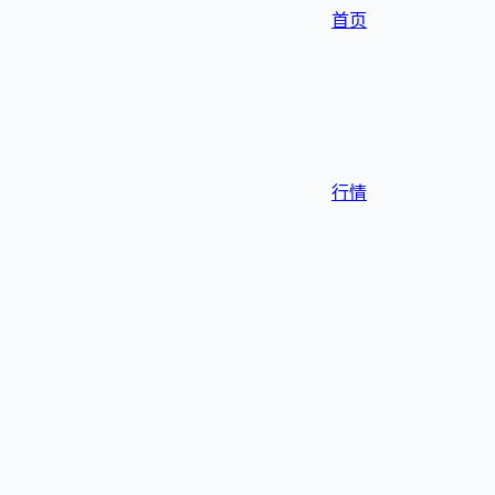
首页
行情