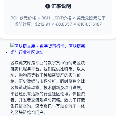
汇率说明
BCH欧元价格 = BCH USDT价格 × 美元兑欧元汇率
当前计算：$212.91 × €0.8657 = €184.316187
区块链文库是专业的数字货币行情与区块
链资讯服务平台。我们提供比特币、以太
坊、狗狗币等数千种加密资产的实时价
格、历史数据与市场分析，同时聚焦全球
区块链政策动态、技术创新及项目进展。
平台还设有活跃的行业社区论坛，供投资
者、开发者交流观点与策略。致力于打造
集行情查询、深度资讯与互动交流于一体
的区块链综合门户。