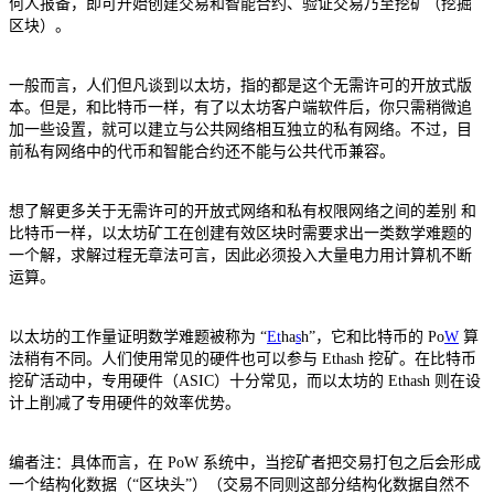
何人报备，即可开始创建交易和智能合约、验证交易乃至挖矿（挖掘
区块）。
一般而言，人们但凡谈到以太坊，指的都是这个无需许可的开放式版
本。但是，和比特币一样，有了以太坊客户端软件后，你只需稍微追
加一些设置，就可以建立与公共网络相互独立的私有网络。不过，目
前私有网络中的代币和智能合约还不能与公共代币兼容。
想了解更多关于无需许可的开放式网络和私有权限网络之间的差别 和
比特币一样，以太坊矿工在创建有效区块时需要求出一类数学难题的
一个解，求解过程无章法可言，因此必须投入大量电力用计算机不断
运算。
以太坊的工作量证明数学难题被称为 “
E
t
ha
s
h”，它和比特币的 Po
W
算
法稍有不同。人们使用常见的硬件也可以参与 Ethash 挖矿。在比特币
挖矿活动中，专用硬件（ASIC）十分常见，而以太坊的 Ethash 则在设
计上削减了专用硬件的效率优势。
编者注：具体而言，在 PoW 系统中，当挖矿者把交易打包之后会形成
一个结构化数据（“区块头”）（交易不同则这部分结构化数据自然不