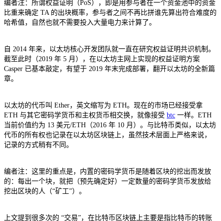
编者注：所谓权益证明（PoS），即是用参与者在一个资金池中的资金
比重来确定 TA 的出块概率，参与者之间不再比拼谁先算出符合难度的
哈希值，自然也就不需要投入大量电力来计算了。
自 2014 年来，以太坊核心开发团队就一直在研究权益证明共识机制。
截至此时（2019 年 5 月），在以太坊主网上实现的权益证明方案
Casper 已基本敲定，有望于 2019 年末完成部署，翻开以太坊的全新篇
章。
以太坊的代币叫 Ether，英文缩写为 ETH。现在的市场已经接受拿
ETH 与其它密码学货币和主权货币相交换，就像接受
btc
一样。ETH
当前价值约为 13 美元/ETH（2016 年 10 月）。与比特币类似，以太坊
代币的所有权也记录在以太坊区块链上，虽然技术层面上严格来说，
记录的方式稍有不同。
编者注：这里的重点是，内置的密码学货币是随着区块的挖出而发放
的：每出一个块，就把（预先确定好）一定数量的密码学货币发放给
挖出区块的人（“矿工”）。
上文提到很多次的 “交易”，在比特币区块链上主要是指比特币的转账