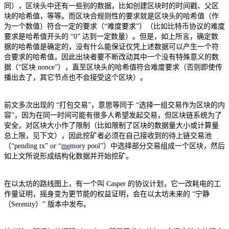
同），区块头中还有一些别的数据，比如创建区块时的时间戳、父区
块的哈希值，等等。而区块合规则性的要求就是区块头的哈希值（作
为一个数值）符合一定的要求（“难度要求”）（比如比特币协议的难度
要求是哈希值开头的 “0” 达到一定数量）。但是，如上所言，确定数
据的哈希值是确定的，没有什么能保证仅凭上述数据可以产生一个符
合要求的哈希值，因此出块者要不断改动其中一个没有特殊意义的数
据（“区块 nonce”），直至区块头的哈希值符合难度要求（否则即使传
播出去了，其它节点也不会接受这个区块）。
前文多次出现的 “打包交易”，意思等同于 “选择一组交易作为区块的内
容”，因为在同一时间可能有很多人希望发起交易，但区块链系统为了
安全，对区块大小作了限制（比如限制了区块的数据量大小或计算量
总上限，见下文），因此挖矿者必须在自己接收到的待上链交易池
（“pending tx” or “
me
mory pool”）中选择部分交易组成一个区块，然后
如上文所说形成结构化数据并开始挖矿。
在以太坊的路线图上，有一个叫 Casper 的协议计划，它一改耗电的工
作量证明，摇身变为更节能的权益证明，会在以太坊未来的 “宁静
（Serenity）” 版本中发布。