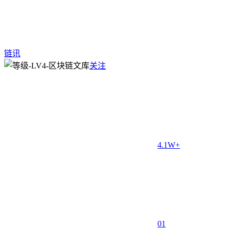
链讯
关注
4.1W+
0
1