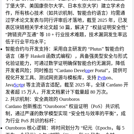
丁堡大学、美国康奈尔大学、日本东京大学）建立学术合
作，所有核心技术（如共识机制、智能合约语言）均需通
过学术论文发表与同行评审后才落地，截至 2025 年，已发
表区块链相关学术论文超 50 篇，解决了 “权益证明安全性”
“跨链资产互通” 等 10 + 行业技术难题，技术漏洞发生率远
低于行业平均水平；
智能合约与开发支持
：采用自主研发的 “Plutus” 智能合约
语言（基于 Haskell 函数式编程），具备强类型安全与形式
化验证能力，可通过数学证明确保智能合约无漏洞，降低
开发者风险；同时推出 “Cardano Devel
op
er Portal”，提供可
视化开发工具、测试网资源与模板库，支持
Pyth
on、
Java
Sc
r
ip
t 等主流语言适配，截至 2025 年，全球 Cardano 开
发者超 15 万人，开发文档累计下载量超 80 万次。
2. 共识机制：安全高效的 Ouroboros
Cardano 创新推出 “Ouroboros” 权益证明（PoS）共识机
制，通过严谨的数学模型实现 “安全性与效率的平衡”，成
为行业 PoS 共识的标杆：
Ouroboros 核心逻辑
：将时间划分为 “纪元（Epochs，每 5