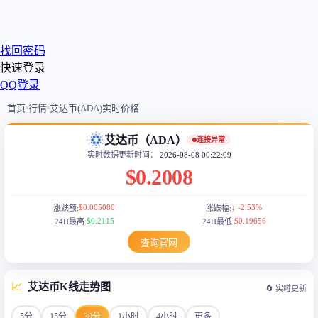
找回密码
快速登录
QQ登录
首页
行情
艾达币(ADA)实时价格
艾达币（ADA）
连接异常
实时数据更新时间：
2026-08-08 00:22:09
$0.2008
$0.005080
↓ -2.53%
涨跌额:
涨跌幅:
$0.2115
$0.19656
24H最高:
24H最低:
查询官网
📈
艾达币K线走势图
🔄 实时更新
5分
15分
30分
1小时
4小时
更多