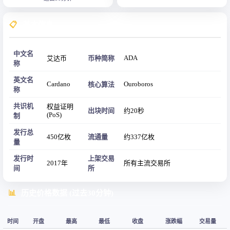
📋
基本信息
中文名
ADA
艾达币
币种简称
称
英文名
Cardano
Ouroboros
核心算法
称
共识机
权益证明
出块时间
约20秒
(PoS)
制
发行总
450亿枚
流通量
约337亿枚
量
发行时
上架交易
2017年
所有主流交易所
间
所
📊
历史价格数据 (过去30分钟)
时间
开盘
最高
最低
收盘
涨跌幅
交易量