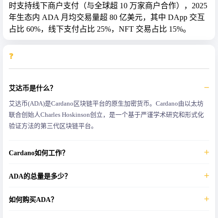
时支持线下商户支付（与全球超 10 万家商户合作），2025
年生态内 ADA 月均交易量超 80 亿美元，其中 DApp 交互
占比 60%，线下支付占比 25%，NFT 交易占比 15%。
❓
常见问题(FAQ)
艾达币是什么？
艾达币(ADA)是Cardano区块链平台的原生加密货币。Cardano由以太坊
联合创始人Charles Hoskinson创立，是一个基于严谨学术研究和形式化
验证方法的第三代区块链平台。
Cardano如何工作？
Cardano采用Ouroboros权益证明(PoS)共识机制，比工作量证明(PoW)更
ADA的总量是多少？
节能。网络通过分层架构处理交易和智能合约，分别通过结算层和计算
层实现。
ADA的发行总量为450亿枚。项目采用持续发行机制，通过权益奖励逐步
如何购买ADA？
释放。目前流通量约为337亿枚，占总量的75%左右。
购买ADA主要有以下几种方式：1) 通过主流加密货币交易所(如币安、