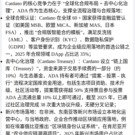
Cardano 的核心竞争力在于 “全球化合规布局 + 去中心化治
理”，ADA 作为生态核心，支撑全流程治理与合规落地：
全球合规认证
：Cardano 在全球 60 + 国家获得金融监管认
证（如美国 MSB、欧盟 MiCA、新加坡 MAS、日本
FSA），推出 “合规版智能合约模板”，满足反洗钱
（AML）、客户身份识别（KYC）、数据隐私保护
（GDPR）等监管要求，成为企业级应用落地的首选公链之
一，2025 年合规领域 DApp 占比达 35%；
去中心化治理（Cardano Treasury）
：Cardano 设立 “链上国
库（Treasury）”，资金来源于交易手续费的一部分（约
10%）与生态基金，ADA 持有者可通过 “提案 – 投票 – 执
行” 流程决定国库资金用途，包括生态项目资助、技术升
级、社区活动等，提案需获得超 50% 支持票且参与投票
ADA 占流通总量 10% 以上即可通过，截至 2025 年，已通
过社区治理完成 38 次重大协议升级，无硬分叉记录；
新兴市场落地
：在非洲、东南亚等新兴市场设立本地化运
营中心，与当地政府、企业合作推动区块链应用落地，例
如在埃塞俄比亚推出 “区块链身份认证系统”，在肯尼亚开
展 “农业供应链溯源项目”，2025 年新兴市场用户占比达