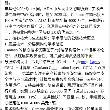
务。
与其他公链代币不同，ADA 币从设计之初即强调 “学术严
谨性与去中心化治理”，截至 2025 年，Cardano 生态已接入
100 + 国家与地区，ADA 持币地址超 4000 万个，是加密行
业中 “学术合作最广泛、治理最去中心化” 的公链代币之
一，也被业内称为 “区块链 3.0 的代表之一”。
二、核心技术与生态优势：学术驱动的公链技术壁垒
1. 底层技术：分层架构与学术验证
Cardano 的核心技术优势在于 “分层架构设计 + 严谨学术论
证”，从底层实现安全性、可扩展性与灵活性的平衡：
分层架构设计
：采用 “结算层（Cardano Se
t
tle
me
nt
Layer
，
CSL）+ 计算层（Cardano C
om
putation Layer，CCL）” 双层
架构 —— 结算层专注于资产转账与价值存储，确保交易安
全性与不可篡改性；计算层负责智能合约部署与去中心化
应用运行，支持高并发与复杂逻辑，两层独立运行且可并
行升级，实测 TPS 稳定在 200-300 区间（通过 Layer2 扩容
后可达 1000+ TPS），交易确认时间低至 2-3 秒，手续费长
期稳定在 0.001-0.005 美元 / 笔；
学术驱动开发
：Cardano 与全球 20 + 顶尖高校（如英国爱