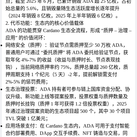
点；截至 2025 年 6 月，已累计销毁 ADA 超 25 亿枚，占初
始总量的 5.6%，且销毁量随生态活跃度增长逐年提升
（2024 年销毁 8 亿枚，2025 年上半年销毁 6 亿枚）。
2. 代币功能：生态内的核心价值载体
ADA 的功能贯穿 Cardano 生态全流程，形成 “质押 – 治理 –
应用” 的价值闭环：
网络安全（质押）
：验证节点需质押至少 50 万枚 ADA，
普通用户可通过 “委托质押” 将 ADA 委托给验证节点，获
取年化 4%-7% 的收益（收益与质押时长、节点表现挂
钩），当前网络质押率约 75%，质押总量超 260 亿枚，质
押周期支持 1 个纪元（5 天）-2 年，提前解锁需支付
2%-5% 的惩罚费用；
生态治理投票
：ADA 持有者可参与链上国库资金分配、协
议升级、新功能上线等提案投票，投票权重与质押数量及
质押时长挂钩（质押 1 年可获得 1.2 倍投票权重），2025
年通过治理提案资助的生态项目超 500 个，其中 30 个项目
TVL 突破 1 亿美元；
应用场景支付
：在 Cardano 生态内，ADA 可用于支付智能
合约部署费用、DApp 交互手续费、NFT 铸造与交易，同