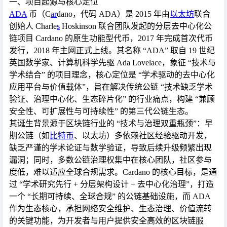
一、项目起源与核心定位
ADA
币（C
ar
dano，代码 ADA）是 2015 年由
以太坊
联合
创始人 Charle
s
Hoskinson 联合团队发起的分层去中心化公
链项目 Cardano 的原生功能型代币，2017 年完成首次代币
发行，2018 年主网正式上线。其名称 “ADA” 取自 19 世纪
英国数学家、计算机科学先驱 Ada Lovelace，象征 “技术与
学术结合” 的项目理念，核心定位是 “学术驱动的去中心化
应用平台与价值载体”，旨在解决传统公链 “技术缺乏学术
验证、治理中心化、生态碎片化” 的行业痛点，构建 “兼顾
安全性、可扩展性与可持续性” 的第三代公链生态。
其诞生背景源于区块链行业的 “技术与治理双重瓶颈”：早
期公链（如
比特币
、以太坊）多依赖社区经验驱动开发，
缺乏严谨的学术论证与数学验证，导致后续升级频繁出现
漏洞；同时，多数公链治理权集中在核心团队，社区参与
度低，难以适应全球合规需求。Cardano 的核心目标，是通
过 “学术研究先行 + 分层架构设计 + 去中心化治理”，打造
一个 “长期可持续、全球合规” 的公链基础设施，而 ADA
作为生态核心，承担网络安全维护、生态治理、价值流转
的关键功能，为开发者与用户提供安全高效的区块链服