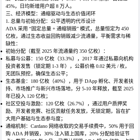
45%，日均新增用户超 8 万人。
三、经济模型：通缩驱动与生态价值闭环
1. 总量与初始分配：公平透明的代币设计
ADA 采用 “固定总量 + 通缩销毁” 模式，总量恒定为 450
亿枚，通过生态收益回购销毁减少流通量，平衡需求与稀
缺性：
初始分配（截至 2025 年流通量约 350 亿枚）
：
私募与公募：150 亿枚（33.3%），2017 年通过私募向机构
投资者发售（锁定期 1-3 年），公募价格 0.02 美元 / 枚，
无团队预挖，确保生态公平；
生态基金：180 亿枚（40%），用于 DApp 孵化、开发者扶
持、市场推广与新兴市场落地，分 5-10 年释放，截至 2025
年已投入 120 亿枚；
社区空投与激励：120 亿枚（26.7%），通过用户质押奖
励、开发者竞赛、社区贡献任务发放，无锁定期，旨在扩
大用户基础与生态参与度；
通缩机制
：Cardano 网络收取的交易手续费中，50% 用于回
购 ADA 并销毁，30% 注入链上国库，20% 分配给验证节