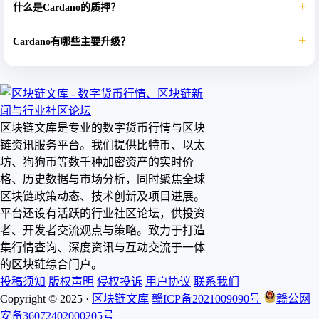
什么是Cardano的质押？
Gate.io、Coinbase等)；2) 通过去中心化交易所(DEX)；3) 通过场外交易
平台。购买后建议转至个人钱包管理。
Cardano的质押是ADA持有者参与网络共识的方式。用户可以将ADA委托
Cardano有哪些主要升级？
给质押池，获得约3-5%的年化收益。质押的ADA仍可随时使用，没有锁
定期。
Cardano经历了多个重要升级：Shelley(去中心化)、Goguen(智能合约)、
Basho(性能优化)和Voltaire(治理)。目前正在进行Voltaire时代，将实现完
整的链上治理。
区块链文库是专业的数字货币行情与区块
链资讯服务平台。我们提供比特币、以太
坊、狗狗币等数千种加密资产的实时价
格、历史数据与市场分析，同时聚焦全球
区块链政策动态、技术创新及项目进展。
平台还设有活跃的行业社区论坛，供投资
者、开发者交流观点与策略。致力于打造
集行情查询、深度资讯与互动交流于一体
的区块链综合门户。
投稿须知
版权声明
侵权投诉
用户协议
联系我们
Copyright © 2025 ·
区块链文库
赣ICP备2021009090号
赣公网
安备36072402000205号