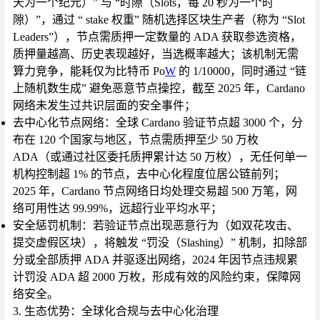
天为一个纪元）” 与 “时隙（Slots，每 20 秒为一个时
隙）”，通过 “ stake 权重” 随机选择区块生产者（称为 “Slot
Leaders”），节点需质押一定数量的 ADA 获取参选资格，
质押量越高、历史表现越好，当选概率越大；该机制无需
算力竞争，能耗仅为比特币 Po
W
的 1/10000，同时通过 “链
上随机数生成” 避免恶意节点操控，截至 2025 年，Cardano
网络未发生过共识层面的安全事件；
去中心化节点网络
：全球 Cardano 验证节点超 3000 个，分
布在 120 个国家与地区，节点需质押至少 50 万枚
ADA（或通过社区委托质押累计达 50 万枚），无任何单一
机构控制超 1% 的节点，去中心化程度位居公链前列；
2025 年，Cardano 节点网络日均处理交易超 500 万笔，网
络可用性达 99.99%，远超行业平均水平；
安全惩罚机制
：若验证节点出现恶意行为（如双花攻击、
提交虚假区块），将触发 “罚没（Slashing）” 机制，扣除部
分或全部质押 ADA 并驱逐出网络，2024 年因节点违规累
计罚没 ADA 超 2000 万枚，形成有效的风险约束，保障网
络安全。
3. 生态优势：全球化合规与去中心化治理