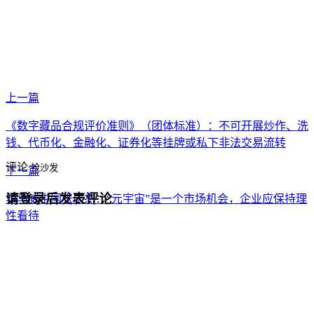
上一篇
《数字藏品合规评价准则》（团体标准）：不可开展炒作、洗
钱、代币化、金融化、证券化等挂牌或私下非法交易流转
评论
抢沙发
下一篇
请登录后发表评论
毕马威中国张庆杰：“元宇宙”是一个市场机会，企业应保持理
性看待