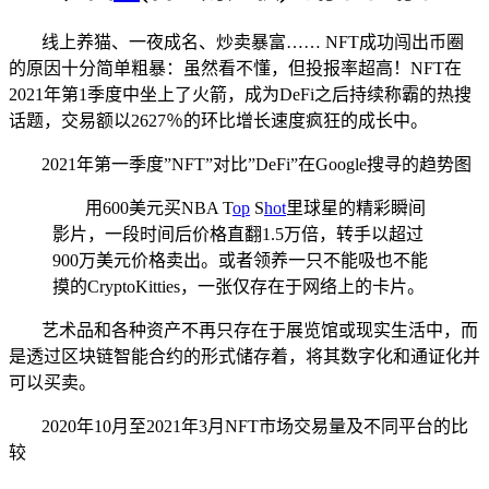
线上养猫、一夜成名、炒卖暴富…… NFT成功闯出币圈
的原因十分简单粗暴：虽然看不懂，但投报率超高！NFT在
2021年第1季度中坐上了火箭，成为DeFi之后持续称霸的热搜
话题，交易额以2627％的环比增长速度疯狂的成长中。
2021年第一季度”NFT”对比”DeFi”在Google搜寻的趋势图
用600美元买NBA T
op
S
hot
里球星的精彩瞬间
影片，一段时间后价格直翻1.5万倍，转手以超过
900万美元价格卖出。或者领养一只不能吸也不能
摸的CryptoKitties，一张仅存在于网络上的卡片。
艺术品和各种资产不再只存在于展览馆或现实生活中，而
是透过区块链智能合约的形式储存着，将其数字化和通证化并
可以买卖。
2020年10月至2021年3月NFT市场交易量及不同平台的比
较