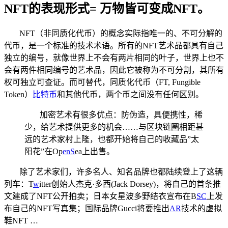
NFT的表现形式= 万物皆可变成NFT。
NFT（非同质化代币）的概念实际指唯一的、不可分解的
代币，是一个标准的技术术语。所有的NFT艺术品都具有自己
独立的编号，就像世界上不会有两片相同的叶子，世界上也不
会有两件相同编号的艺术品，因此它被称为不可分割，其所有
权可独立可查证。而可替代，同质化代币（FT, Fungible
Token）
比特币
和其他代币，两个币之间没有任何区别。
加密艺术有很多优点：防伪造，具便携性，稀
少，给艺术提供更多的机会……与区块链圈相距甚
远的艺术家村上隆，也都开始将自己的收藏品”太
阳花”在Op
enS
ea上出售。
除了艺术家们，许多名人、知名品牌也都陆续登上了这辆
列车：T
w
itter创始人杰克·多西(Jack Dorsey)，将自己的首条推
文建成了NFT公开拍卖；日本女星波多野结衣宣布在B
SC
上发
布自己的NFT写真集；国际品牌Gucci将要推出
AR
技术的虚拟
鞋NFT …