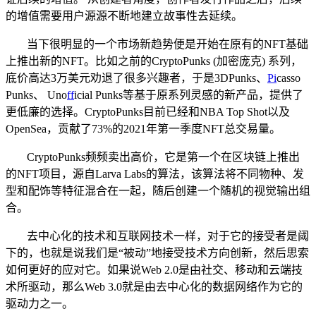
的增值需要用户源源不断地建立故事性去延续。
当下很明显的一个市场新趋势便是开始在原有的NFT基础
上推出新的NFT。比如之前的CryptoPunks (加密庞克) 系列，
底价高达3万美元劝退了很多兴趣者，于是3DPunks、
Pi
casso
Punks、 Uno
ff
icial Punks等基于原系列灵感的新产品，提供了
更低廉的选择。CryptoPunks目前已经和NBA Top Shot以及
OpenSea，贡献了73%的2021年第一季度NFT总交易量。
CryptoPunks频频卖出高价，它是第一个在区块链上推出
的NFT项目，源自Larva Labs的算法，该算法将不同物种、发
型和配饰等特征混合在一起，随后创建一个随机的视觉输出组
合。
去中心化的技术和互联网技术一样，对于它的接受者是阈
下的，也就是说我们是“被动”地接受技术方向创新，然后思索
如何更好的应对它。如果说Web 2.0是由社交、移动和云端技
术所驱动，那么Web 3.0就是由去中心化的数据网络作为它的
驱动力之一。