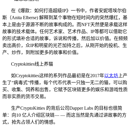
在《爆款：如何打造超级IP》一书中，作者安妮塔埃尔伯
斯（Anita Elberse) 解释到某个事物在短时间内的突然爆红，基
本上是由于源源不断的故事构成的。而NFT天然便是承载这样
故事的技术载体。任何艺术家、艺术作品、IP等都可以借助它
的形式填补合适的故事，诉说和传播，然后加以价值。在频频
卖出高价，众IP和明星的光芒加持之后，从刚开始的投机、生
产、炒作，到附加更多的故事和价值。
Cryptokitties线上养猫
如Cryptokitties这样的系列作品最初是在2017年
以太坊
上产
生了“病毒式”传播，每个代币代表一只独一无二的猫，可以购
买、收集、饲养和出售，它赋予区块链更多的娱乐和游戏性质
而非实质的货币交易。
生产CryptoKitties 的背后公司Dapper Labs 的目标也很简
单：向10 亿人介绍区块链— — 而这当然是先通过讲故事的方
式，抢先占领人们的情感。