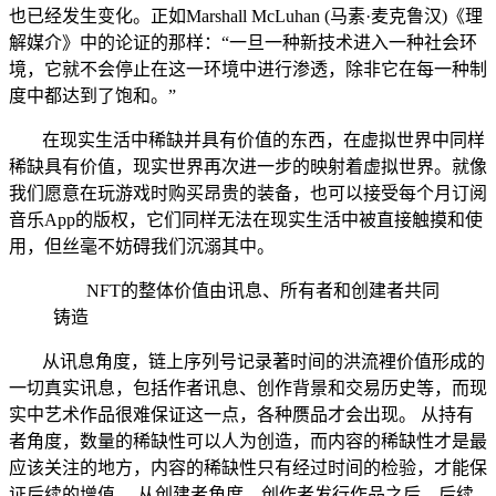
也已经发生变化。正如Marshall McLuhan (马素·麦克鲁汉)《理
解媒介》中的论证的那样：“一旦一种新技术进入一种社会环
境，它就不会停止在这一环境中进行渗透，除非它在每一种制
度中都达到了饱和。”
在现实生活中稀缺并具有价值的东西，在虚拟世界中同样
稀缺具有价值，现实世界再次进一步的映射着虚拟世界。就像
我们愿意在玩游戏时购买昂贵的装备，也可以接受每个月订阅
音乐App的版权，它们同样无法在现实生活中被直接触摸和使
用，但丝毫不妨碍我们沉溺其中。
NFT的整体价值由讯息、所有者和创建者共同
铸造
从讯息角度，链上序列号记录著时间的洪流裡价值形成的
一切真实讯息，包括作者讯息、创作背景和交易历史等，而现
实中艺术作品很难保证这一点，各种赝品才会出现。 从持有
者角度，数量的稀缺性可以人为创造，而内容的稀缺性才是最
应该关注的地方，内容的稀缺性只有经过时间的检验，才能保
证后续的增值。 从创建者角度，创作者发行作品之后，后续