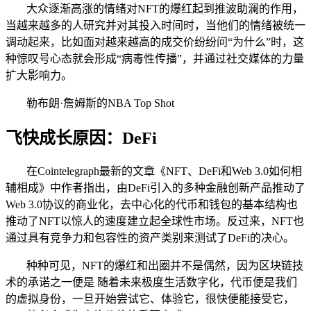
大众逐渐高涨的情绪对NFT的爆红起到推波助澜的作用，
当越来越多的人研究并对其投入时间时，当他们的情绪被统一
调动起来，比如面对越来越高的成交价纷纷问“为什么”时，这
种惊叹号心态就会形成“病毒性传播”，并通过社交媒体的力量
扩大影响力。
勒布朗·詹姆斯的NBA Top Shot
飞快成长原因：DeFi
在Cointelegraph最新的文章《NFT、DeFi和Web 3.0如何相
辅相成》中作者指出，由DeFi引入的多种金融创新产品推动了
Web 3.0协议的商业化，去中心化的代币和钱包的基本结构也
推动了NFT以惊人的速度建立起全球性市场。反过来，NFT也
通过具有竞争力和包容性的资产类别来测试了DeFi的决心。
种种可见，NFT的爆红和出圈并不是偶然，因为区块链技
术的承诺之一便是 随着未来极度生活数字化，代币便是我们
的虚拟身份，一旦开始尝试它、体验它，很快便能接受它，