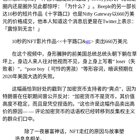
圈内还是圈外见此都惊呼：「为什么？」。Beeple的另一部长
达10秒的短片作品《十字路口》也是Nifty Gateway以660万美
元的价格成交，他本人知道这个消息后更是在Twitter上表示：
「震惊到无言！」
10秒的NFT影片作品<<十字路口&
gt
;> 卖出660万美元
在这个视频中，身形臃肿的前美国总统总统头朝下躺在草
坪上，身边人来人往对他视而不见，身上身上写着“ loser（失
败者）”，“poor boy（ 可怜的男孩）”等形容词，暗讽预期在
2020年美国大选的失败。
这幅画恰到好处的戳到了加密货币支持者的“爽点”，因为
特朗普在任职期间曾公开反对：“加密货币不是货币，其价值
高度不稳定，而且是凭空捏造的。”这也许是这幅作品卖出高
价的原因— — 评论加密货币的话语权已经转移到反集权主义
的群众们口中。
除了一夜暴富神话，NFT走红的原因与故事塑
造息息相关。