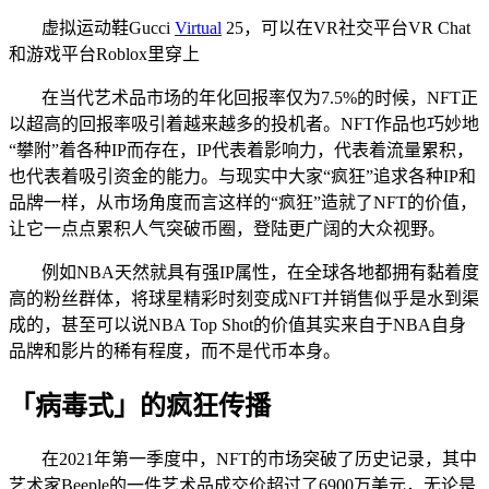
虚拟运动鞋Gucci
Virtual
25，可以在VR社交平台VR Chat
和游戏平台Roblox里穿上
在当代艺术品市场的年化回报率仅为7.5%的时候，NFT正
以超高的回报率吸引着越来越多的投机者。NFT作品也巧妙地
“攀附”着各种IP而存在，IP代表着影响力，代表着流量累积，
也代表着吸引资金的能力。与现实中大家“疯狂”追求各种IP和
品牌一样，从市场角度而言这样的“疯狂”造就了NFT的价值，
让它一点点累积人气突破币圈，登陆更广阔的大众视野。
例如NBA天然就具有强IP属性，在全球各地都拥有黏着度
高的粉丝群体，将球星精彩时刻变成NFT并销售似乎是水到渠
成的，甚至可以说NBA Top Shot的价值其实来自于NBA自身
品牌和影片的稀有程度，而不是代币本身。
「病毒式」的疯狂传播
在2021年第一季度中，NFT的市场突破了历史记录，其中
艺术家Beeple的一件艺术品成交价超过了6900万美元，无论是