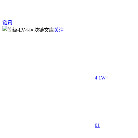
链讯
关注
4.1W+
0
1