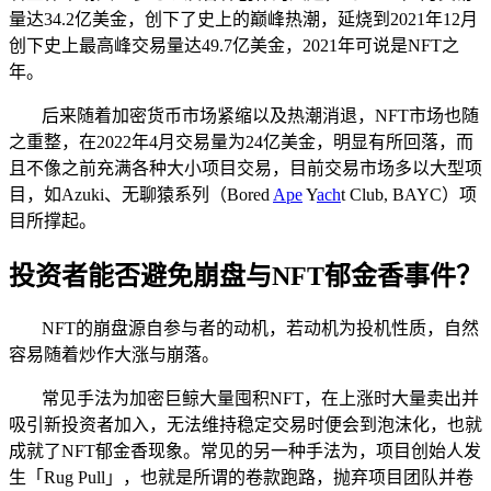
量达34.2亿美金，创下了史上的巅峰热潮，延烧到2021年12月
创下史上最高峰交易量达49.7亿美金，2021年可说是NFT之
年。
后来随着加密货币市场紧缩以及热潮消退，NFT市场也随
之重整，在2022年4月交易量为24亿美金，明显有所回落，而
且不像之前充满各种大小项目交易，目前交易市场多以大型项
目，如Azuki、无聊猿系列（Bored
Ape
Y
ach
t Club, BAYC）项
目所撑起。
投资者能否避免崩盘与NFT郁金香事件？
NFT的崩盘源自参与者的动机，若动机为投机性质，自然
容易随着炒作大涨与崩落。
常见手法为加密巨鲸大量囤积NFT，在上涨时大量卖出并
吸引新投资者加入，无法维持稳定交易时便会到泡沫化，也就
成就了NFT郁金香现象。常见的另一种手法为，项目创始人发
生「Rug Pull」，也就是所谓的卷款跑路，抛弃项目团队并卷