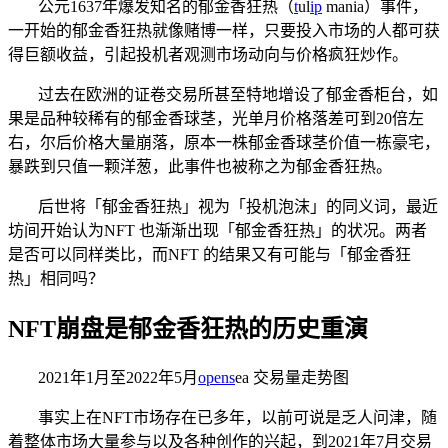
公元1637年爆发知名的郁金香狂热（
t
ul
ip
mania）事件，
一开始的郁金香狂热就像赌博一样，只要投入市场的人都可获
得巨额收益，引起投机者观测市场动向与价格疯狂炒作。
过去在欧洲的证卷交易所甚至特地增设了郁金香柜台，如
果是品种较稀有的郁金香球茎，光单月价格落差可到20倍左
右，尔后价格大量崩落，原本一株郁金香球茎价值一栋豪宅，
暴跌到只值一颗洋葱，此事件也被称之为郁金香狂热。
后世将「郁金香狂热」视为「投机泡沫」的同义词，最近
坊间开始认为NFT 也渐渐出现「郁金香狂热」的状况。两者
是否可以同样类比，而NFT 的结果又有可能与「郁金香狂
热」相同吗？
NFT崩盘是郁金香狂热的历史重演
2021年1月至2022年5月
op
en
s
ea 交易量走势图
事实上在NFT市场存在已多年，以前可说是乏人问津，随
着整体市场大量参与以及各种创作的兴起，到2021年7月交易