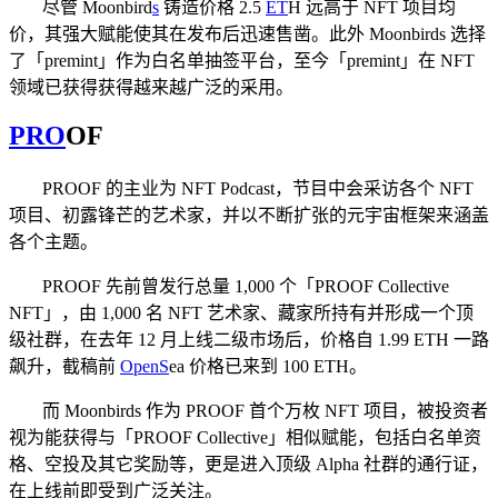
尽管 Moonbird
s
铸造价格 2.5
E
T
H 远高于 NFT 项目均
价，其强大赋能使其在发布后迅速售凿。此外 Moonbirds 选择
了「premint」作为白名单抽签平台，至今「premint」在 NFT
领域已获得获得越来越广泛的采用。
PRO
OF
PROOF 的主业为 NFT Podcast，节目中会采访各个 NFT
项目、初露锋芒的艺术家，并以不断扩张的元宇宙框架来涵盖
各个主题。
PROOF 先前曾发行总量 1,000 个「PROOF Collective
NFT」，由 1,000 名 NFT 艺术家、藏家所持有并形成一个顶
级社群，在去年 12 月上线二级市场后，价格自 1.99 ETH 一路
飙升，截稿前
Op
enS
ea 价格已来到 100 ETH。
而 Moonbirds 作为 PROOF 首个万枚 NFT 项目，被投资者
视为能获得与「PROOF Collective」相似赋能，包括白名单资
格、空投及其它奖励等，更是进入顶级 Alpha 社群的通行证，
在上线前即受到广泛关注。