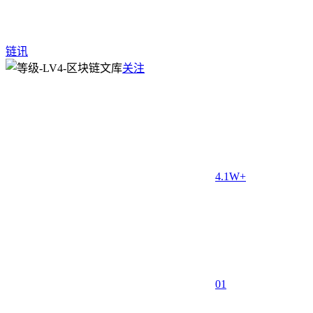
链讯
关注
4.1W+
0
1