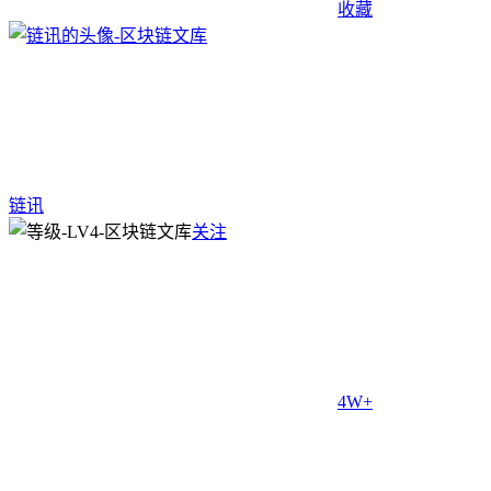
收藏
链讯
关注
4W+