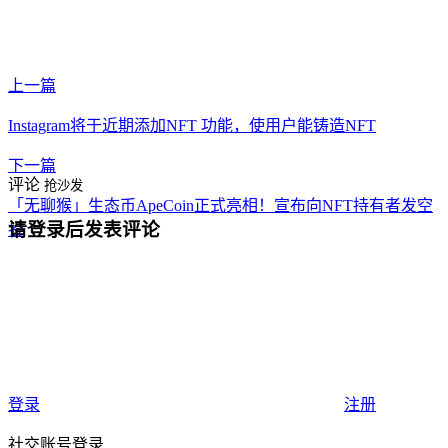
上一篇
Instagram将于近期添加NFT 功能，使用户能铸造NFT
下一篇
评论
抢沙发
「无聊猴」生态币ApeCoin正式亮相！宣布向NFT持有者发空
请登录后发表评论
投
登录
注册
社交账号登录