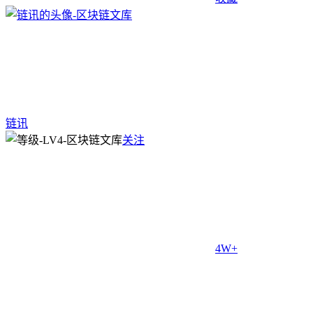
链讯
关注
4W+