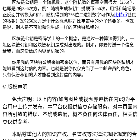
区块链公钥是一个随机数，这个随机数的概率空间很大（256位，
也即是2的256次方，例：随机生成私钥：抛硬币256次，用纸和笔记录
正反面并转换为0和1，随机得到的256位二进制数字可作为
比特币
钱包
的私钥）2的256次方是个什么概念呢？比宇宙中的分子还要多。也就
是说，别人是不可能和你生成一样的区块链私钥的。
区块链公钥是密码学上的一个概念，是通过一种算法得到的，一
般区块链公钥和区块链私钥是成对出现的。例如，你要传送一个信息
给我，而这份信的内容是机密的。
你用我的区块链公钥来加密来送信，而只有用我的区块链私钥才
能够看到这封信的内容。也就是说你仅仅充当了一个邮递员的角色，
只有保管私钥的人才能看到这封信的内容。
©
版权声明
免责声明：以上内容(如有图片或视频亦包括在内)均为平
台用户上传并发布，本平台仅提供信息存储服务，对本页面内
容所引致的错误、不确或遗漏，概不负任何法律责任，相关信
息仅供参考。
本站尊重他人的知识产权、名誉权等法律法规所规定的合