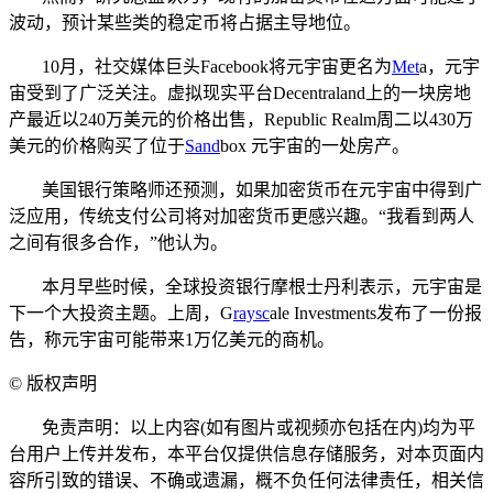
波动，预计某些类的稳定币将占据主导地位。
10月，社交媒体巨头Facebook将元宇宙更名为
Met
a，元宇
宙受到了广泛关注。虚拟现实平台Decentraland上的一块房地
产最近以240万美元的价格出售，Republic Realm周二以430万
美元的价格购买了位于
Sand
box 元宇宙的一处房产。
美国银行策略师还预测，如果加密货币在元宇宙中得到广
泛应用，传统支付公司将对加密货币更感兴趣。“我看到两人
之间有很多合作，”他认为。
本月早些时候，全球投资银行摩根士丹利表示，元宇宙是
下一个大投资主题。上周，G
ray
sc
ale Investments发布了一份报
告，称元宇宙可能带来1万亿美元的商机。
©
版权声明
免责声明：以上内容(如有图片或视频亦包括在内)均为平
台用户上传并发布，本平台仅提供信息存储服务，对本页面内
容所引致的错误、不确或遗漏，概不负任何法律责任，相关信