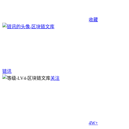
收藏
链讯
关注
4W+