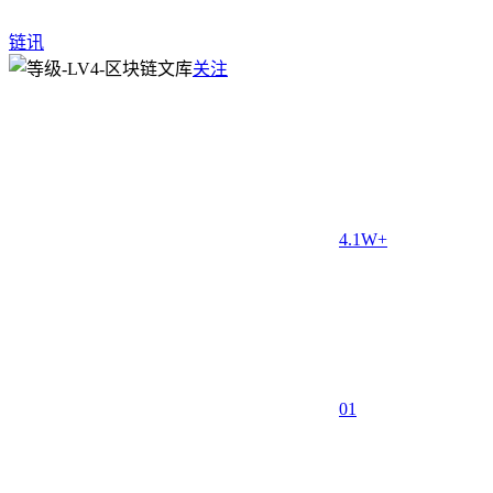
链讯
关注
4.1W+
0
1