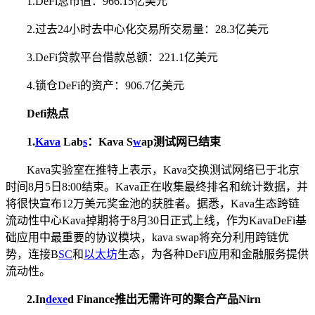
1.DeFi总市值：966.15亿美元
2.过去24小时去中心化交易所交易量：28.3亿美元
3.DeFi贷款平台借款总额：221.1亿美元
4.锁仓DeFi的资产：906.7亿美元
Defi热点
1.
Kava
Lab
s
：Kava S
w
ap测试网已结束
Kava实验室在推特上表示，Kava交换测试网络已于北京
时间8月5日8:00结束。Kava正在收集最终排名和统计数据，并
将很快宣布12万美元奖金池的获胜者。据悉，Kava生态跨链
流动性中心Kava掉期将于8月30日正式上线，作为KavaDeFi基
础应用中最重要的协议模块，kava swap将充分利用跨链优
势，连接B
SC
和
以太坊
生态，为各种DeFi应用和金融服务提供
流动性。
2.
In
dexe
d Finance推出无需许可的聚合产品Nirn