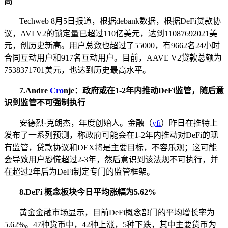
高
Techweb 8月5日报道，根据debank数据，根据DeFi贷款协
议，AVI V2的锁定量已超过110亿美元，达到11087692021美
元，创历史新高。用户总数也超过了55000，有9662名24小时
合同互动用户和917名互动用户。目前，AAVE V2贷款总额为
7538371701美元，也达到历史最高水平。
7.
Andre
Cro
nje：政府或在1-2年内推动DeFi监管，随后意
识到监管不可强制执行
安德烈·克朗杰，年度创始人。金融（
yfi
）昨日在推特上
发布了一系列预测，称政府可能会在1-2年内推动对DeFi的现
有监管，贷款协议和DEX将是主要目标，不容乐观；这可能
会导致用户恐慌超过2-3年，然后意识到该法规不可执行，并
在超过2年后为DeFi制定专门的监管框架。
8.
DeFi 概念板块今日平均涨幅为5.62%
黄金金融市场显示，目前DeFi概念部门的平均增长率为
5.62%。47种货币中，42种上涨，5种下跌，其中主要货币为