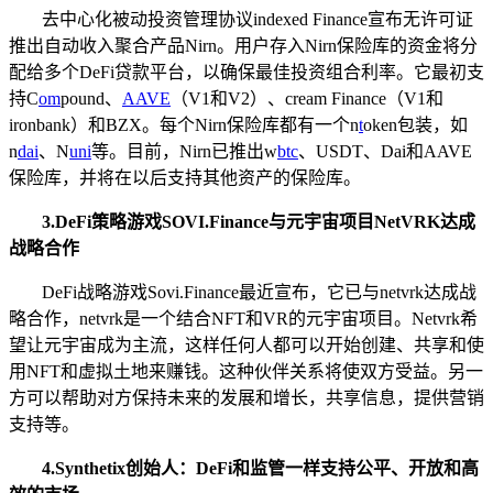
去中心化被动投资管理协议indexed Finance宣布无许可证
推出自动收入聚合产品Nirn。用户存入Nirn保险库的资金将分
配给多个DeFi贷款平台，以确保最佳投资组合利率。它最初支
持C
om
pound、
AAVE
（V1和V2）、cream Finance（V1和
ironbank）和BZX。每个Nirn保险库都有一个n
t
oken包装，如
n
dai
、N
uni
等。目前，Nirn已推出w
btc
、USDT、Dai和AAVE
保险库，并将在以后支持其他资产的保险库。
3.
DeFi策略游戏SOVI.Finance与元宇宙项目NetVRK达成
战略合作
DeFi战略游戏Sovi.Finance最近宣布，它已与netvrk达成战
略合作，netvrk是一个结合NFT和VR的元宇宙项目。Netvrk希
望让元宇宙成为主流，这样任何人都可以开始创建、共享和使
用NFT和虚拟土地来赚钱。这种伙伴关系将使双方受益。另一
方可以帮助对方保持未来的发展和增长，共享信息，提供营销
支持等。
4
.
Synthetix创始人：DeFi和监管一样支持公平、开放和高