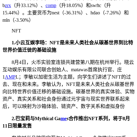
b
zrx
（升33.12%）、
comp
（升18.05%）和swftc（升
15.44%）。主要货币为nest（-36.31%）、hdao（-7.26%）和
mln（-3.50%）
NFT
1.
小云互娱李旸：NFT是未来人类社会从碳基世界到比特
世界价值迁徙的基础设施
8月4日，火币实验室连锁共建营第八期在杭州举行。晓云
互动娱乐有限公司联合创始人、matawas首席执行官、庄
1
AMP
L；李敏以加密生活为主题，向学生们讲述了NFT的过
去、现在和未来。李敏认为，NFT是未来人类社会从碳基世界
向比特世界价值迁移的基础设施。碳基世界的真实体验、实物
资产、真实关系和社会身份通过元宇宙与现实世界联系起来
后，可以映射为沙箱体验、链资产、数字关系和虚拟身份
2
.
巴宝莉与Mythical Ga
me
s合作推出NFT系列，将于8月
11日限量发售