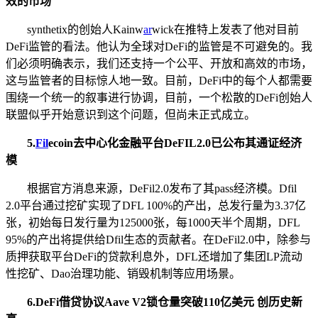
效的市场
synthetix的创始人Kainw
ar
wick在推特上发表了他对目前
DeFi监管的看法。他认为全球对DeFi的监管是不可避免的。我
们必须明确表示，我们还支持一个公平、开放和高效的市场，
这与监管者的目标惊人地一致。目前，DeFi中的每个人都需要
围绕一个统一的叙事进行协调，目前，一个松散的DeFi创始人
联盟似乎开始意识到这个问题，但尚未正式成立。
5
.
Fil
ecoin去中心化金融平台DeFIL2.0已公布其通证经济
模
根据官方消息来源，DeFil2.0发布了其pass经济模。Dfil
2.0平台通过挖矿实现了DFL 100%的产出，总发行量为3.37亿
张，初始每日发行量为125000张，每1000天半个周期，DFL
95%的产出将提供给Dfil生态的贡献者。在DeFil2.0中，除参与
质押获取平台DeFi的贷款利息外，DFL还增加了集团LP流动
性挖矿、Dao治理功能、销毁机制等应用场景。
6
.
DeFi借贷协议Aave V2锁仓量突破110亿美元 创历史新