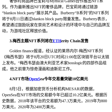
奢侈时尚品牌巴宝莉与Mythical Games合作推出NFT系
列。作为最新推出NFT的奢侈品牌，巴宝莉将通过链游
“blankos block party”展示其产品。Burberry“B系列”的NFT系列
将于8月11日通过blankos block party限量发售。Burberry表示，
希望通过鼓励玩家在崇尚艺术和设计的环境中与自己的品牌互
动，为游戏社区释放价值。
3.
梅西主题NFT系列将在
ETH
erity Chain发售
Golden finance报道，经认证的莱昂内尔·梅西NFT系列
《梅西韦瑟》将于8月20日UTC时间21:00在区块链平台以太链
上发布。“梅西韦瑟由澳大利亚艺术家bosslogic的四部作品组
成，他之前曾为惊奇漫画和迪斯尼工作。
4
.NFT市场
Op
enS
ea今年交易量突破10亿美元
8月5日，根据加密货币分析机构MESARI的数据，
OpenSea在NFT市场的交易额今年已超过10.2亿美元。根据历
史数据，2018年该平台的交易额为47.3万美元，2019年为800
万美元，2020年为2400万美元。