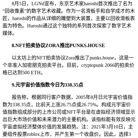
8月5日，LGNd宣布，东京艺术家haroshi首次推出了名为
“回收像素”的数字艺术收藏。作为一名滑板手和自学成才的木
匠，haroshi的作品从详细的雕塑到大装置，主要以回收滑板表
面为特色。Haroshi通过这个独特的系列首次探索了数字艺术
媒体。
8.
NFT拍卖协议ZORA推出PUNKS.HOUSE
以太坊上的NFT拍卖协议Zora推出了punks.house，这是一
个非准入加密朋克拍卖平台。目前，cryptopunk 2066的拍卖价
格已达到500 ETH。
9.
元宇宙价值指数今日为338.35点
报告称，根据同行客户数据，2005年8月日元宇宙价值指
数为338.35点，比前天上涨26.75点或26.75%。构成元宇宙价
值指数组成部分的上市公司或NFT平台是在虚拟经济领域显示
出巨大市场价值和未来潜力的主要机构。该指标能有效反映元
宇宙虚拟经济整体价值的发展趋势。注：2021年3月10日，主
要组件股票roblox上市，并产生第一个收盘价。因此，选择3