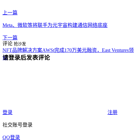
上一篇
Meta、微软等将联手为元宇宙构建通信网络底座
下一篇
评论
抢沙发
NFT品牌解决方案AWSt完成170万美元融资，East Ventures领
请登录后发表评论
投
登录
注册
社交账号登录
QQ登录