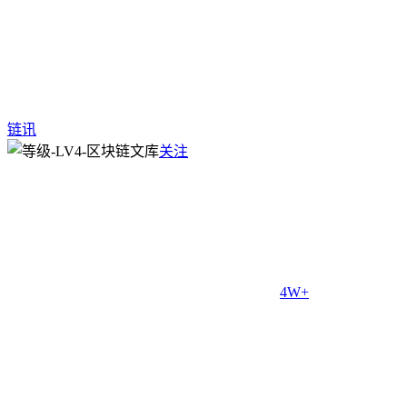
链讯
关注
4W+