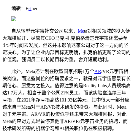
编辑：E
s
t
her
自从转型元宇宙社交公司以来，
Me
ta对相关领域的投入便
大规模展开，尽管其CEO马克·扎克伯格清楚元宇宙还需要至
少5年时间去发展，但这并未影响这家公司对于这一方向的坚
定决心。为了让企业内部目标更明确，扎克伯格更新了公司的
价值观，强调员工以长期目标为重，舍弃短期功利。
此外，Meta还计划在欧盟国家招聘1万个
AR
/VR元宇宙相
关岗位，而这些岗位的招聘要求之一，就是对元宇宙愿景有长
期信心、愿意为之投入。值得注意的是Reality Labs人员规模高
达1.7万人，相当于整个公司21%员工，而该实验室连续三年
亏损，在2021年净亏损高达101.93亿美元，其中很大一部分应
该来自于Meta对于AR/VR技术研发的投资。与此同时，Meta
对于元宇宙、AR/VR的投资似乎还未带来大规模回报，对此
Meta的应对方式是暂停其他非AR/VR/元宇宙业务的招聘，而
技术研发所需的机器学习和AI相关职位仍在积极招聘。