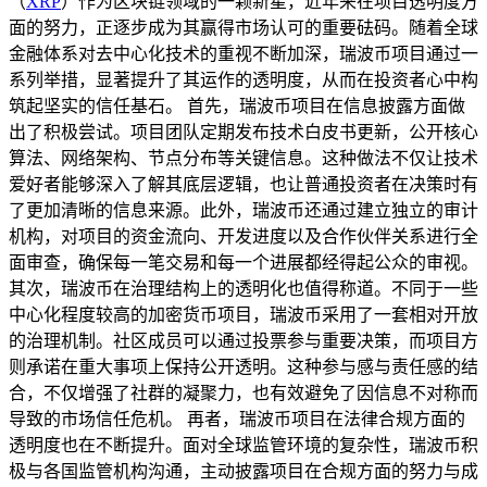
（
XRP
）作为区块链领域的一颗新星，近年来在项目透明度方
面的努力，正逐步成为其赢得市场认可的重要砝码。随着全球
金融体系对去中心化技术的重视不断加深，瑞波币项目通过一
系列举措，显著提升了其运作的透明度，从而在投资者心中构
筑起坚实的信任基石。 首先，瑞波币项目在信息披露方面做
出了积极尝试。项目团队定期发布技术白皮书更新，公开核心
算法、网络架构、节点分布等关键信息。这种做法不仅让技术
爱好者能够深入了解其底层逻辑，也让普通投资者在决策时有
了更加清晰的信息来源。此外，瑞波币还通过建立独立的审计
机构，对项目的资金流向、开发进度以及合作伙伴关系进行全
面审查，确保每一笔交易和每一个进展都经得起公众的审视。
其次，瑞波币在治理结构上的透明化也值得称道。不同于一些
中心化程度较高的加密货币项目，瑞波币采用了一套相对开放
的治理机制。社区成员可以通过投票参与重要决策，而项目方
则承诺在重大事项上保持公开透明。这种参与感与责任感的结
合，不仅增强了社群的凝聚力，也有效避免了因信息不对称而
导致的市场信任危机。 再者，瑞波币项目在法律合规方面的
透明度也在不断提升。面对全球监管环境的复杂性，瑞波币积
极与各国监管机构沟通，主动披露项目在合规方面的努力与成