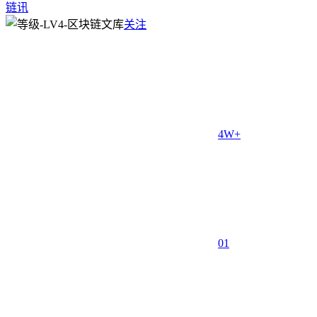
链讯
关注
4W+
0
1