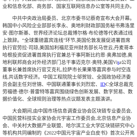
业和信息化部、商务部、国家互联网信息办公室等共同主办。
中共中央政治局委员、北京市委书记蔡奇宣布大会开幕。
韩国中小风险企业部部长李永、奥地利财政部国务秘书弗洛里
安·图尔斯基、世界经济论坛总裁博尔格·布伦德等代表通过线
上致辞。“全球重磅嘉宾连线”环节,英国伦敦发展促进署首席
执行官劳拉·司琼,美国加利福尼亚州财务部长马世云,丹麦哥本
哈根投资促进署首席执行官兼总干事阿斯比约恩·奥弗加德,奥
地利联邦商会对外经济部门总干事迈克尔·奥特,美国Vi
s
a公司
董事长兼首席执行官艾克礼,拉萨市长果果等嘉宾参与时空连
线,共话数字经济。中国工程院院士邬贺铨、全国政协经济委
员会副主任刘世锦、中国联通董事长刘烈宏、
ID
C全球总裁克
劳福德·德尔·普雷特等嘉宾围绕绿色创新发展、数字贸易、数
据价值化、全球规则治理等热点议题发表主题演讲。
大会期间,由中国市场信息调查业协会区块链专业委员会,
中国民营科技实业家协会元宇宙工作委员会,北京信息产业协
会、中关村大数据产业联盟、哈尔滨工业大学区块链研究中心
等机构共同编制的《2022中国元宇宙产业白皮书》首次公开亮