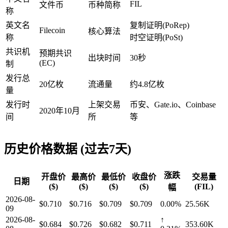
FIL
文件币
币种简称
称
英文名
复制证明(PoRep)
Filecoin
核心算法
称
时空证明(PoSt)
共识机
预期共识
出块时间
30秒
(EC)
制
发行总
20亿枚
流通量
约4.8亿枚
量
发行时
上架交易
币安、Gate.io、Coinbase
2020年10月
间
所
等
历史价格数据 (过去7天)
涨跌
开盘价
最高价
最低价
收盘价
交易量
日期
($)
($)
($)
($)
(FIL)
幅
2026-08-
$0.710
$0.716
$0.709
$0.709
0.00%
25.56K
09
2026-08-
↑
$0.684
$0.726
$0.682
$0.711
353.60K