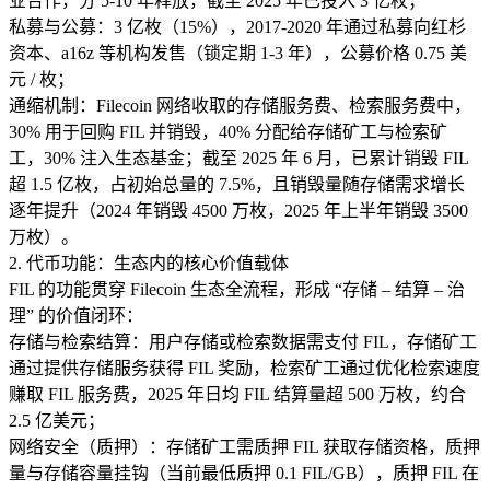
业合作，分 5-10 年释放，截至 2025 年已投入 3 亿枚；​
私募与公募：3 亿枚（15%），2017-2020 年通过私募向红杉
资本、a16z 等机构发售（锁定期 1-3 年），公募价格 0.75 美
元 / 枚；​
通缩机制：Filecoin 网络收取的存储服务费、检索服务费中，
30% 用于回购 FIL 并销毁，40% 分配给存储矿工与检索矿
工，30% 注入生态基金；截至 2025 年 6 月，已累计销毁 FIL
超 1.5 亿枚，占初始总量的 7.5%，且销毁量随存储需求增长
逐年提升（2024 年销毁 4500 万枚，2025 年上半年销毁 3500
万枚）。​
2. 代币功能：生态内的核心价值载体​
FIL 的功能贯穿 Filecoin 生态全流程，形成 “存储 – 结算 – 治
理” 的价值闭环：​
存储与检索结算：用户存储或检索数据需支付 FIL，存储矿工
通过提供存储服务获得 FIL 奖励，检索矿工通过优化检索速度
赚取 FIL 服务费，2025 年日均 FIL 结算量超 500 万枚，约合
2.5 亿美元；​
网络安全（质押）：存储矿工需质押 FIL 获取存储资格，质押
量与存储容量挂钩（当前最低质押 0.1 FIL/GB），质押 FIL 在