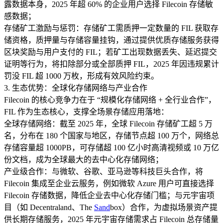
露数据本身，2025 年超 60% 的企业用户选择 Filecoin 存储敏
感数据；​
存储矿工激励与惩罚：存储矿工需质押一定数量的 FIL 获取存
储资格，质押量与存储容量挂钩，通过提供优质存储服务获得
区块奖励与用户支付的 FIL；若矿工出现数据丢失、延迟提交
证明等行为，将扣除部分或全部质押 FIL，2025 年因违规累计
罚没 FIL 超 1000 万枚，形成有效风险约束。​
3. 生态优势：全球化存储网络与产业合作​
Filecoin 的核心竞争力在于 “规模化存储网络 + 全行业合作”，
FIL 作为生态核心，支撑全场景存储应用落地：​
全球存储网络：截至 2025 年，全球 Filecoin 存储矿工超 5 万
名，分布在 180 个国家与地区，存储节点超 100 万个，网络总
存储容量超 1000PB，可存储超 100 亿小时高清视频或 10 万亿
份文档，成为全球最大的去中心化存储网络；​
产业级合作：与微软、谷歌、亚马逊等科技巨头合作，将
Filecoin 集成至企业云服务，例如微软 Azure 用户可直接选择
Filecoin 存储数据，降低企业去中心化存储门槛；与元宇宙项
目（如 Decentraland、The
Sand
box）合作，为虚拟场景资产提
供长期存储服务，2025 年元宇宙存储需求占 Filecoin 总存储量