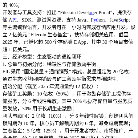
的 40%；​
开发者与工具支持：推出 “Filecoin Devel
op
er Portal”，提供存
储 A
PI
、SDK、测试网资源，支持 Java、
Pyth
on、Java
Sc
ript
等主流编程语言，开发者可在 1 小时内完成存储应用开发；设
立 2 亿美元 “Filecoin 生态基金”，扶持存储相关应用，截至
2025 年，已孵化超 500 个存储类 DApp，其中 30 个项目市值
超 1 亿美元。​
三、经济模型：生态驱动的通缩闭环​
1. 总量与初始分配：稀缺性与存储激励平衡​
FIL 采用 “固定总量 + 通缩销毁” 模式，总量恒定为 20 亿枚，
通过生态收益回购销毁与矿工激励平衡需求与稀缺性：​
初始分配（截至 2025 年流通量约 12 亿枚）：​
存储矿工奖励：10 亿枚（50%），用于激励存储矿工提供存
储服务，分 6 年线性释放，其中 70% 根据存储容量与服务质
量发放，30% 用于长期生态激励；​
团队与顾问：2 亿枚（10%），分 6 年线性解锁，创始团队解
锁周期为 10 年，核心员工解锁周期为 6 年，避免短期套现；​
生态基金：5 亿枚（25%），用于开发者扶持、市场推广、产