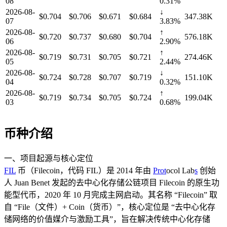
08
0.31%
2026-08-
↓
$0.704
$0.706
$0.671
$0.684
347.38K
07
3.83%
2026-08-
↑
$0.720
$0.737
$0.680
$0.704
576.18K
06
2.90%
2026-08-
↑
$0.719
$0.731
$0.705
$0.721
274.46K
05
2.44%
2026-08-
↓
$0.724
$0.728
$0.707
$0.719
151.10K
04
0.32%
2026-08-
↑
$0.719
$0.734
$0.705
$0.724
199.04K
03
0.68%
币种介绍
一、项目起源与核心定位​
FIL
币（Filecoin，代码 FIL）是 2014 年由
Pro
t
ocol Lab
s
创始
人 Juan Benet 发起的去中心化存储公链项目 Filecoin 的原生功
能型代币，2020 年 10 月完成主网启动。其名称 “Filecoin” 取
自 “File（文件）+ Coin（货币）”，核心定位是 “去中心化存
储网络的价值媒介与激励工具”，旨在解决传统中心化存储