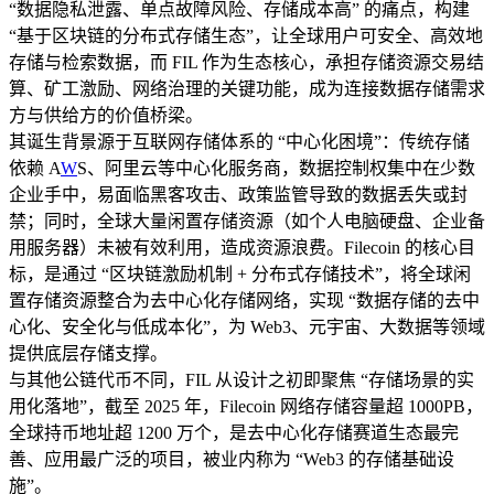
“数据隐私泄露、单点故障风险、存储成本高” 的痛点，构建
“基于区块链的分布式存储生态”，让全球用户可安全、高效地
存储与检索数据，而 FIL 作为生态核心，承担存储资源交易结
算、矿工激励、网络治理的关键功能，成为连接数据存储需求
方与供给方的价值桥梁。​
其诞生背景源于互联网存储体系的 “中心化困境”：传统存储
依赖 A
W
S、阿里云等中心化服务商，数据控制权集中在少数
企业手中，易面临黑客攻击、政策监管导致的数据丢失或封
禁；同时，全球大量闲置存储资源（如个人电脑硬盘、企业备
用服务器）未被有效利用，造成资源浪费。Filecoin 的核心目
标，是通过 “区块链激励机制 + 分布式存储技术”，将全球闲
置存储资源整合为去中心化存储网络，实现 “数据存储的去中
心化、安全化与低成本化”，为 Web3、元宇宙、大数据等领域
提供底层存储支撑。​
与其他公链代币不同，FIL 从设计之初即聚焦 “存储场景的实
用化落地”，截至 2025 年，Filecoin 网络存储容量超 1000PB，
全球持币地址超 1200 万个，是去中心化存储赛道生态最完
善、应用最广泛的项目，被业内称为 “Web3 的存储基础设
施”。​