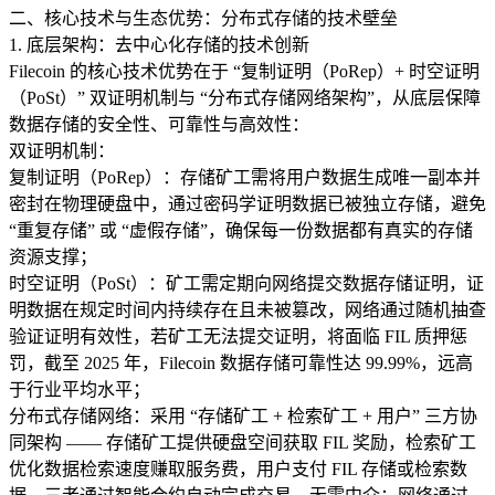
二、核心技术与生态优势：分布式存储的技术壁垒​
1. 底层架构：去中心化存储的技术创新​
Filecoin 的核心技术优势在于 “复制证明（PoRep）+ 时空证明
（PoSt）” 双证明机制与 “分布式存储网络架构”，从底层保障
数据存储的安全性、可靠性与高效性：​
双证明机制：​
复制证明（PoRep）：存储矿工需将用户数据生成唯一副本并
密封在物理硬盘中，通过密码学证明数据已被独立存储，避免
“重复存储” 或 “虚假存储”，确保每一份数据都有真实的存储
资源支撑；​
时空证明（PoSt）：矿工需定期向网络提交数据存储证明，证
明数据在规定时间内持续存在且未被篡改，网络通过随机抽查
验证证明有效性，若矿工无法提交证明，将面临 FIL 质押惩
罚，截至 2025 年，Filecoin 数据存储可靠性达 99.99%，远高
于行业平均水平；​
分布式存储网络：采用 “存储矿工 + 检索矿工 + 用户” 三方协
同架构 —— 存储矿工提供硬盘空间获取 FIL 奖励，检索矿工
优化数据检索速度赚取服务费，用户支付 FIL 存储或检索数