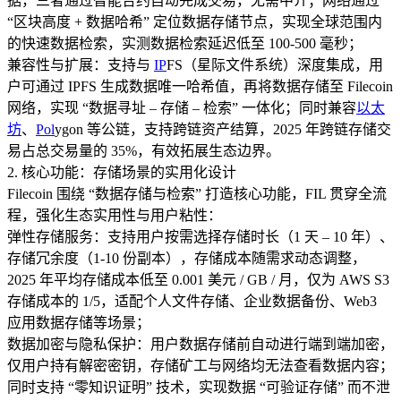
据，三者通过智能合约自动完成交易，无需中介；网络通过
“区块高度 + 数据哈希” 定位数据存储节点，实现全球范围内
的快速数据检索，实测数据检索延迟低至 100-500 毫秒；​
兼容性与扩展：支持与
IP
FS（星际文件系统）深度集成，用
户可通过 IPFS 生成数据唯一哈希值，再将数据存储至 Filecoin
网络，实现 “数据寻址 – 存储 – 检索” 一体化；同时兼容
以太
坊
、
Pol
ygon 等公链，支持跨链资产结算，2025 年跨链存储交
易占总交易量的 35%，有效拓展生态边界。​
2. 核心功能：存储场景的实用化设计​
Filecoin 围绕 “数据存储与检索” 打造核心功能，FIL 贯穿全流
程，强化生态实用性与用户粘性：​
弹性存储服务：支持用户按需选择存储时长（1 天 – 10 年）、
存储冗余度（1-10 份副本），存储成本随需求动态调整，
2025 年平均存储成本低至 0.001 美元 / GB / 月，仅为 AWS S3
存储成本的 1/5，适配个人文件存储、企业数据备份、Web3
应用数据存储等场景；​
数据加密与隐私保护：用户数据存储前自动进行端到端加密，
仅用户持有解密密钥，存储矿工与网络均无法查看数据内容；
同时支持 “零知识证明” 技术，实现数据 “可验证存储” 而不泄