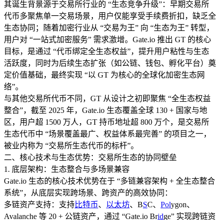
其诞生背景源于交易所行业的 “生态竞争升级”：早期交易所
代币多聚焦单一交易场景，用户仅能享受手续费折扣，缺乏全
生态协同；随着加密行业从 “交易为王” 向 “生态为王” 转型，
用户对 “一站式加密服务” 需求激增。Gate.io 推出 GT 的核心
目标，是通过 “代币绑定全生态权益”，提升用户粘性与生态
活跃度，同时为后续生态扩张（如公链、钱包、孵化平台）奠
定价值基础，最终实现 “以 GT 为核心的全球化加密生态网
络”。​
与其他交易所代币不同，GT 从设计之初即聚焦 “全生态权益
整合”，截至 2025 年，Gate.io 生态覆盖全球 130 + 国家与地
区，用户超 1500 万人，GT 持币地址超 800 万个，是交易所
生态代币中 “场景覆盖最广、权益体系最完善” 的项目之一，
被业内称为 “交易所生态代币的标杆”。​
二、核心技术与生态优势：交易所生态的协同壁垒​
1. 底层架构：生态整合与多场景兼容​
Gate.io 生态的核心技术优势在于 “多链兼容架构 + 全生态整合
系统”，从底层实现跨场景、跨资产的高效协同：​
多链资产支持：支持
比特币
、
以太坊
、B
S
C、
Pol
ygon、
Avalanche 等 20 + 公链资产，通过 “Gate.io Br
id
ge” 实现跨链资