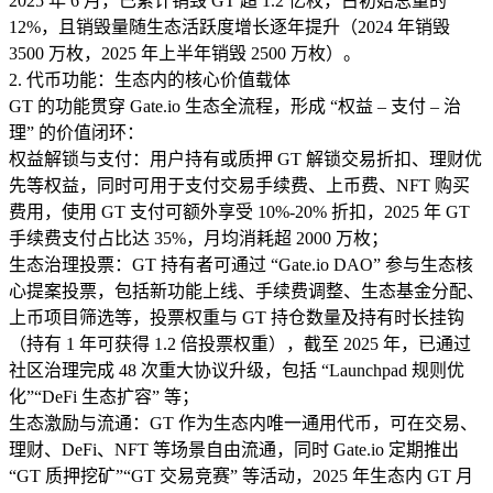
2025 年 6 月，已累计销毁 GT 超 1.2 亿枚，占初始总量的
12%，且销毁量随生态活跃度增长逐年提升（2024 年销毁
3500 万枚，2025 年上半年销毁 2500 万枚）。​
2. 代币功能：生态内的核心价值载体​
GT 的功能贯穿 Gate.io 生态全流程，形成 “权益 – 支付 – 治
理” 的价值闭环：​
权益解锁与支付：用户持有或质押 GT 解锁交易折扣、理财优
先等权益，同时可用于支付交易手续费、上币费、NFT 购买
费用，使用 GT 支付可额外享受 10%-20% 折扣，2025 年 GT
手续费支付占比达 35%，月均消耗超 2000 万枚；​
生态治理投票：GT 持有者可通过 “Gate.io DAO” 参与生态核
心提案投票，包括新功能上线、手续费调整、生态基金分配、
上币项目筛选等，投票权重与 GT 持仓数量及持有时长挂钩
（持有 1 年可获得 1.2 倍投票权重），截至 2025 年，已通过
社区治理完成 48 次重大协议升级，包括 “Launchpad 规则优
化”“DeFi 生态扩容” 等；​
生态激励与流通：GT 作为生态内唯一通用代币，可在交易、
理财、DeFi、NFT 等场景自由流通，同时 Gate.io 定期推出
“GT 质押挖矿”“GT 交易竞赛” 等活动，2025 年生态内 GT 月