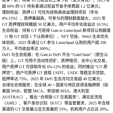
枚享 7 折，持有 10 万枚及以上享 5 折（永久有效），2025 年
超 60% 的 GT 持有者通过权益节省手续费超 1.2 亿美元；​
理财权益：质押 GT 可优先抢购高收益理财项目（年化
8%-15%），质押量越高，可参与的理财额度越大，2025 年
GT 质押理财规模超 50 亿美元，用户平均年化收益达 10.5%；​
生态权益：持有 GT 可获得 Gate.io Launchpad 新项目认购额度
（1 枚 GT 对应 1 个认购单位）、NFT 空投、Web3 生态优先
体验权，2025 年通过 GT 参与 Launchpad 认购的用户超 200
万人，平均收益率达 300%；​
DeFi 与生态拓展：在 Gate.io DeFi 平台 “GateChain”（原生公
链）上，GT 可用于流动性挖矿、质押借贷、去中心化交易，
用户质押 GT 可获取年化 6%-12% 的收益；同时推出 “GT 质
押贷”，用户可质押 GT 获取 USDT、USDC 等稳定币贷款，
抵押率达 75%，2025 年 DeFi 生态月均交易超 40 亿美元；​
全球化合规服务：在全球 40 + 国家与地区获得金融牌照（如
美国 MSB、欧盟 MiCA、新加坡 MAS、澳大利亚
AUSTRAC），推出 “合规版 GT 交易服务”，满足反洗钱
（AML）、客户身份识别（KYC）等监管要求，2025 年合规
渠道的 GT 交易量占总交易量的 55%，机构用户占比达 20%。​