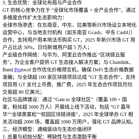
3. 生态优势：全球化布局与产业合作​
GT 的核心竞争力在于 “全球化市场覆盖 + 全产业合作”，通过
多维度合作扩大生态影响力：​
全球市场渗透：在东南亚、中东、拉美等新兴市场设立本地化
运营中心，与当地支付机构（如东南亚 Gcash、中东 CashU）
合作，支持用户用本地法币购买 GT，2025 年新兴市场 GT 用
户占比达 50%，日均新增用户超 5 万人；​
产业级合作网络：与华为、阿里云合作推出 “区块链云服
务”，为企业客户提供 GT 生态接入解决方案；与 Chainlink、
Band
Pro
tocol 合作优化价格预言机，确保 DeFi 生态价格数据
准确；与全球超 100 家区块链项目达成 “GT 生态合作”，支持
项目用 GT 支付上币费、推广费，2025 年生态合作项目月均
交易超 80 亿美元；​
社区与品牌建设：通过 “Gate.io 全球社区”（覆盖 100 + 国
家，粉丝超 5000 万人）开展线上线下活动，包括 “GT 嘉年
华”“全球黑客松”“校园区块链讲座”，2025 年全球举办 GT 相
关活动超 2000 场，覆盖超 1000 万用户，强化 GT 品牌认知。​
三、经济模型：通缩驱动与生态价值闭环​
1. 总量与初始分配：稀缺性与生态激励平衡​