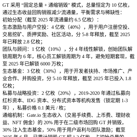
GT 采用 “固定总量 + 通缩销毁” 模式，总量恒定为 10 亿枚，
通过生态收益回购销毁减少流通量，平衡需求与稀缺性：​
初始分配（截至 2025 年流通量约 6.5 亿枚）：​
生态激励与用户空投：4 亿枚（40%），用于用户注册空投、
交易挖矿、质押奖励、社区活动，分 5-8 年释放，截至 2025
年已释放 2.8 亿枚；​
团队与顾问：1 亿枚（10%），分 4 年线性解锁，创始团队解
锁周期为 6 年，核心员工解锁周期为 4 年，避免短期套现，截
至 2025 年已解锁 6000 万枚；​
生态基金：3 亿枚（30%），用于开发者扶持、市场推广、产
业合作、并购投资，分 5-10 年释放，截至 2025 年已投入 1.8
亿枚；​
私募与战略投资：2 亿枚（20%），2019-2020 年通过私募向
红杉资本、IDG 资本、分布式资本等机构发售（锁定期 1-3
年），私募价格 0.1 美元 / 枚；​
通缩机制：Gate.io 生态收入（交易手续费、上币费、理财收
益、NFT 佣金）的 20% 用于在二级市场回购 GT 并销毁，
30% 注入生态基金，50% 用于用户返利与团队激励；截至