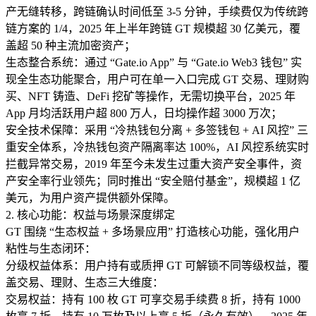
产无缝转移，跨链确认时间低至 3-5 分钟，手续费仅为传统跨
链方案的 1/4，2025 年上半年跨链 GT 规模超 30 亿美元，覆
盖超 50 种主流加密资产；​
生态整合系统：通过 “Gate.io App” 与 “Gate.io Web3 钱包” 实
现全生态功能聚合，用户可在单一入口完成 GT 交易、理财购
买、NFT 铸造、DeFi 挖矿等操作，无需切换平台，2025 年
App 月均活跃用户超 800 万人，日均操作超 3000 万次；​
安全技术保障：采用 “冷热钱包分离 + 多签钱包 + AI 风控” 三
重安全体系，冷热钱包资产隔离率达 100%，AI 风控系统实时
拦截异常交易，2019 年至今未发生过重大资产安全事件，资
产安全率行业领先；同时推出 “安全赔付基金”，规模超 1 亿
美元，为用户资产提供额外保障。​
2. 核心功能：权益与场景深度绑定​
GT 围绕 “生态权益 + 多场景应用” 打造核心功能，强化用户
粘性与生态闭环：​
分级权益体系：用户持有或质押 GT 可解锁不同等级权益，覆
盖交易、理财、生态三大维度：​
交易权益：持有 100 枚 GT 可享交易手续费 8 折，持有 1000