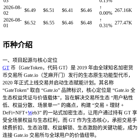
03
0.15%
2026-08-
↑
$6.49
$6.51
$6.41
$6.46
267.16K
02
0.00%
2026-08-
↑
$6.52
$6.55
$6.46
$6.48
277.47K
01
0.31%
币种介绍
一、项目起源与核心定位​
G
T
币（GateToken，代码 GT）是 2019 年由全球知名加密货
币交易所 Gate.io（芝麻开门）发行的生态原生功能型代币，
2020 年正式上线交易并启动生态赋能计划。其名称
“GateToken” 取自 “Gate.io” 品牌标识，核心定位是 “Gate.io 全
生态权益凭证与价值载体”，旨在解决交易所生态 “用户粘性
低、权益分散、场景单一” 的痛点，构建 “交易 + 理财 +
DeFi+NFT+
W
eb3” 的一站式加密生态，让用户通过持有 GT 享
受全场景权益与生态红利，而 GT 作为生态核心，承担交易手
续费折扣、生态治理、权益解锁、生态激励的关键功能，成为
连接 Gate.io 交易所与全球用户的价值纽带。​