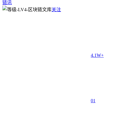
链讯
关注
4.1W+
0
1