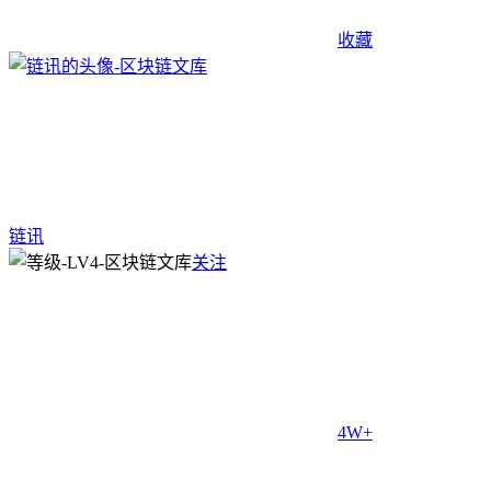
收藏
链讯
关注
4W+