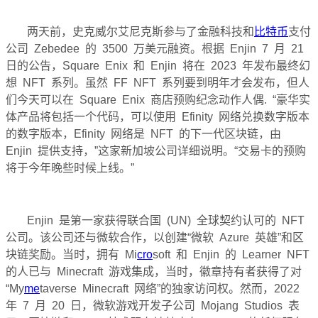
两天前，史克威尔艾尼克斯参与了金融科技和
比特币
支付
公司 Zebedee 的 3500 万美元融资。
根据 Enjin 7 月 21
日的公告，Square Enix 和 Enjin 将在 2023 年发布最终幻
想 NFT 系列。虽然 FF NFT 系列要到明年才会发布，但人
们今天可以在 Square Enix 商店预购纪念动作人偶.
“豪华实
体产品将包括一个代码，可以使用 Efinity 网络兑换数字版本
的数字版本，Efinity 网络是 NFT 的下一代区块链，由
Enjin 提供支持，”这家新加坡公司详细说明。
“交易卡的预购
将于今年晚些时候上线。”
Enjin 是第一家获得联合国 (UN) 全球契约认可的 NFT
公司。
该公司还与微软合作，以创建“微软 Azure 英雄”和区
块链奖励。
当时，拥有 Mi
cro
soft 和 Enjin 的 Learner NFT
的人已与 Minecraft 游戏集成，当时，徽章持有者获得了对
“My
me
taverse Minecraft 网络”的独家访问权。
然而，2022
年 7 月 20 日，微软游戏开发子公司 Mojang Studios 表