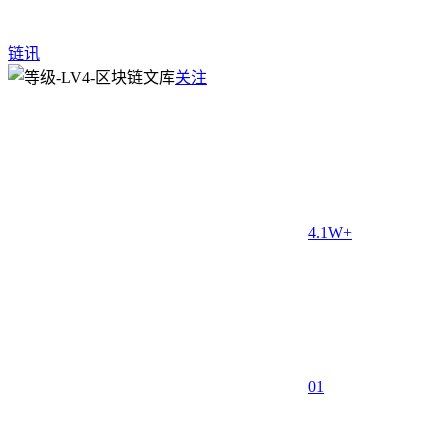
链讯
关注
4.1W+
0
1