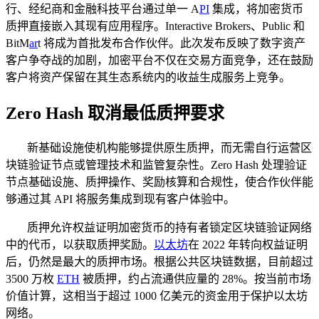
行、经纪商和金融科技平台通过单一 A
PI
集成，将加密货币
质押直接嵌入其现有应用程序。Interactive Brokers、Public 和
BitM
ar
t 将成为首批发布合作伙伴。此次发布反映了数字资产
客户争夺战的加剧，加密平台不仅在交易方面竞争，还在鼓励
客户将资产保留在其生态系统内的收益生成服务上竞争。
Zero Hash 取消最低质押要求
新基础设施使机构能够提供原生质押，而无需自行运营区
块链验证节点或管理技术和监管复杂性。Zero Hash 处理验证
节点基础设施、质押操作、奖励核算和合规性，使合作伙伴能
够通过其 API 将服务集成到现有客户体验中。
质押允许权益证明加密货币的持有者锁定区块链验证网络
中的代币，以获取质押奖励。
以太坊
在 2022 年转向权益证明
后，仍然是最大的质押市场。根据公共区块链数据，目前超过
3500 万枚
ETH
被质押，约占流通供应量的 28%。按当前市场
价值计算，这相当于超过 1000 亿美元的资金用于保护以太坊
网络。