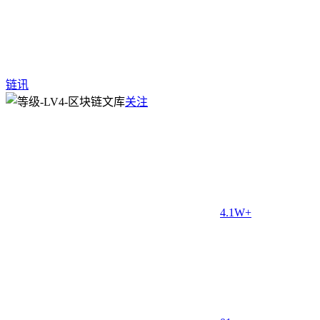
链讯
关注
4.1W+