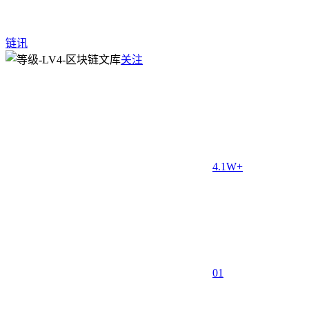
链讯
关注
4.1W+
0
1