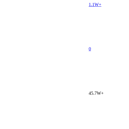
1.1W+
0
45.7W+