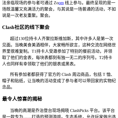
法亲临现场的参与者可通过 Zo
om
线上参与。最终呈现的是一
场既温馨又充满活力的聚会，与其说是一场普通的活动，不如
说是一次老友重聚。聚会。
Clash社区的线下聚会
超过130位持卡人齐聚拉斯维加斯，其中许多人是第一次
见面。当晚美食美酒相伴，大家畅所欲言，这种交流在网络世
界里很难复制。T1持卡人受邀参加了特别的餐前活动，并领
取了他们的金表，每块表都刻有独一无二的序列号。T2持卡
人也同样有幸领取了他们的银表或黑表。
所有参加者都获得了官方的 Clash 周边商品，包括 T 恤、
帽子和贴纸，让当晚的活动变成了参与者可以带回家的实物纪
念品。
最令人惊喜的揭秘
当晚的高潮是乔治登台现场揭晓 ClashPicks 平台。该平台
是一款专为……打造的预测游戏。生态系统，允许玩家做出选